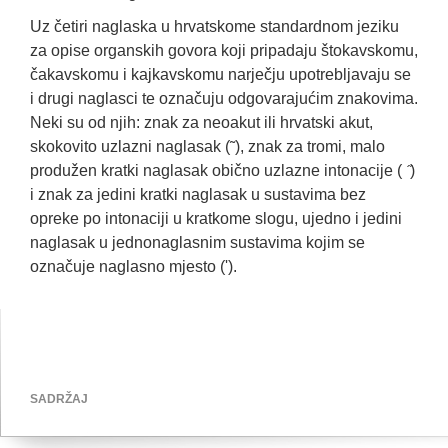
Uz četiri naglaska u hrvatskome standardnom jeziku
za opise organskih govora koji pripadaju štokavskomu,
čakavskomu i kajkavskomu narječju upotrebljavaju se
i drugi naglasci te označuju odgovarajućim znakovima.
Neki su od njih: znak za neoakut ili hrvatski akut,
skokovito uzlazni naglasak (˜), znak za tromi, malo
produžen kratki naglasak obično uzlazne intonacije ( ̋)
i znak za jedini kratki naglasak u sustavima bez
opreke po intonaciji u kratkome slogu, ujedno i jedini
naglasak u jednonaglasnim sustavima kojim se
označuje naglasno mjesto (').
SADRŽAJ