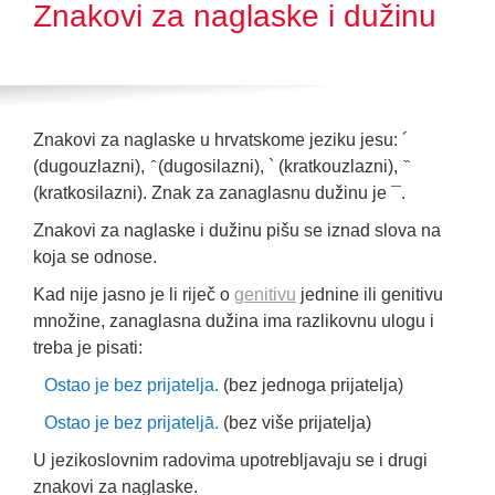
Znakovi za naglaske i dužinu
Znakovi za naglaske u hrvatskome jeziku jesu: ´
(dugouzlazni), ̑ (dugosilazni), ` (kratkouzlazni), ̏
(kratkosilazni). Znak za zanaglasnu dužinu je ¯.
Znakovi za naglaske i dužinu pišu se iznad slova na
koja se odnose.
Kad nije jasno je li riječ o
genitivu
jednine ili genitivu
množine, zanaglasna dužina ima razlikovnu ulogu i
treba je pisati:
Ostao je bez prijatelja.
(bez jednoga prijatelja)
Ostao je bez prijateljā.
(bez više prijatelja)
U jezikoslovnim radovima upotrebljavaju se i drugi
znakovi za naglaske.