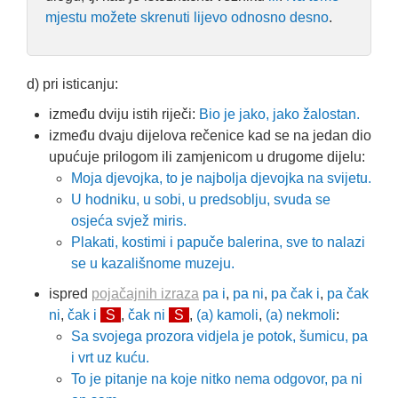
mjestu možete skrenuti lijevo odnosno desno
.
d) pri isticanju:
između dviju istih riječi:
Bio je jako, jako žalostan.
između dvaju dijelova rečenice kad se na jedan dio
upućuje prilogom ili zamjenicom u drugome dijelu:
Moja djevojka, to je najbolja djevojka na svijetu.
U hodniku, u sobi, u predsoblju, svuda se
osjeća svjež miris.
Plakati, kostimi i papuče balerina, sve to nalazi
se u kazališnome muzeju.
ispred
pojačajnih izraza
pa i
,
pa ni
,
pa čak i
,
pa čak
ni
,
čak i
S
,
čak ni
S
,
(a) kamoli
,
(a) nekmoli
:
Sa svojega prozora vidjela je potok, šumicu, pa
i vrt uz kuću.
To je pitanje na koje nitko nema odgovor, pa ni