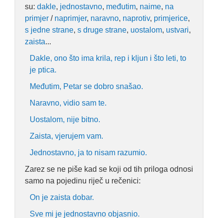
su:
dakle
,
jednostavno
,
međutim
,
naime
,
na
primjer
/
naprimjer
,
naravno
,
naprotiv
,
primjerice
,
s jedne strane
,
s druge strane
,
uostalom
,
ustvari
,
zaista
...
Dakle, ono što ima krila, rep i kljun i što leti, to
je ptica.
Međutim, Petar se dobro snašao.
Naravno, vidio sam te.
Uostalom, nije bitno.
Zaista, vjerujem vam.
Jednostavno, ja to nisam razumio.
Zarez se ne piše kad se koji od tih priloga odnosi
samo na pojedinu riječ u rečenici:
On je zaista dobar.
Sve mi je jednostavno objasnio.