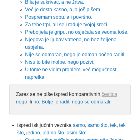
Bila je sukrivac, a ne žrtva.
Već je dosta kasno, a ja još pišem.
Pospremam sobu, ali površno.
Za tebe trpi, ali se i raduje tvojoj sreći.
Preboljela je gripu, no osjećala se veoma loše.
Njegova je ljubav vatrena, no bez željena
uspjeha.
Nije se odmarao, nego je odmah počeo raditi.
Nisu to bile molbe, nego pozivi.
U tome ne vidim problem, već mogućnost
napretka.
Zarez se ne piše ispred komparativnih
čestica
nego
ili
no
:
Bolje je raditi nego se odmarati.
ispred isključnih veznika
samo
,
samo što
,
tek
,
tek
što
,
jedino
,
jedino što
,
osim što
: