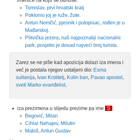
imenice na koju se odnose:
Tomislav, prvi hrvatski kralj
Poklonio joj je ruže, žute.
Antun Nemčić, pjesnik i putopisac, rođen je u
Mađarskoj.
Plitvička jezera, naš najpoznatiji nacionalni
park, posjetio je dosad najveći broj turista.
Zarez se ne piše kad apozicija dolazi iza imena i
već je postala njegov ustaljeni dio:
Esma
sultanija
,
Ivan Krstitelj
,
Kulin ban
,
Pavao apostol
,
sveti Marko evanđelist
.
iza prezimena u slijedu prezime pa ime
S
:
Begović, Milan
Cihlar Nehajev, Milutin
Matoš, Antun Gustav