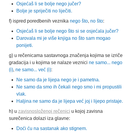
Osjećaš li se bolje nego jučer?
Bolje je spriječiti no liječiti.
f) ispred poredbenih veznika
nego što
,
no što
:
Osjećaš li se bolje nego što si se osjećala jučer?
Darovala mi je više knjiga no što sam mogao
ponijeti.
g) u rečenicama sastavnoga značenja kojima se izriče
gradacija i u kojima se nalaze veznici
ne samo... nego
(i)
,
ne samo... već (i)
:
Ne samo da je lijepa nego je i pametna.
Ne samo da smo ih čekali nego smo i mi propustili
vlak.
Haljina ne samo da je lijepa već joj i lijepo pristaje.
h) u
zavisnosloženoj rečenici
u kojoj zavisna
surečenica dolazi iza glavne:
Doći ću na sastanak ako stignem.