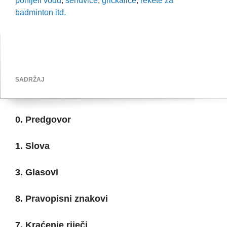
ponijeli vodu
,
sendviče
,
grickalice
,
rekete za
badminton itd.
SADRŽAJ
0. Predgovor
1. Slova
3. Glasovi
8. Pravopisni znakovi
7. Kraćenje riječi