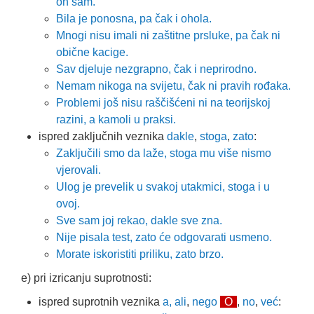
on sam.
Bila je ponosna, pa čak i ohola.
Mnogi nisu imali ni zaštitne prsluke, pa čak ni
obične kacige.
Sav djeluje nezgrapno, čak i neprirodno.
Nemam nikoga na svijetu, čak ni pravih rođaka.
Problemi još nisu raščišćeni ni na teorijskoj
razini, a kamoli u praksi.
ispred zaključnih veznika
dakle
,
stoga
,
zato
:
Zaključili smo da laže, stoga mu više nismo
vjerovali.
Ulog je prevelik u svakoj utakmici, stoga i u
ovoj.
Sve sam joj rekao, dakle sve zna.
Nije pisala test, zato će odgovarati usmeno.
Morate iskoristiti priliku, zato brzo.
e) pri izricanju suprotnosti:
ispred suprotnih veznika
a,
ali
,
nego
O
,
no
,
već
: