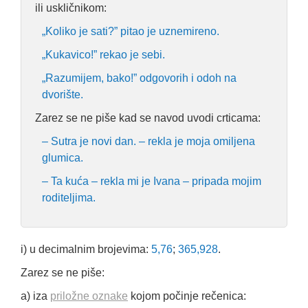
ili uskličnikom:
„Koliko je sati?” pitao je uznemireno.
„Kukavico!” rekao je sebi.
„Razumijem, bako!” odgovorih i odoh na
dvorište.
Zarez se ne piše kad se navod uvodi crticama:
– Sutra je novi dan. – rekla je moja omiljena
glumica.
– Ta kuća – rekla mi je Ivana – pripada mojim
roditeljima.
i) u decimalnim brojevima:
5,76
;
365,928
.
Zarez se ne piše:
a) iza
priložne oznake
kojom počinje rečenica: