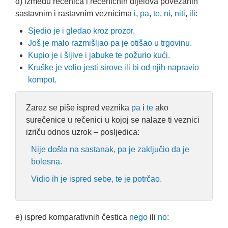
d) između rečenica i rečeničnih dijelova povezanih
sastavnim i rastavnim veznicima
i
,
pa
,
te
,
ni
,
niti
,
ili
:
Sjedio je i gledao kroz prozor.
Još je malo razmišljao pa je otišao u trgovinu.
Kupio je i šljive i jabuke te požurio kući.
Kruške je volio jesti sirove ili bi od njih napravio
kompot.
Zarez se piše ispred veznika
pa
i
te
ako
surečenice u rečenici u kojoj se nalaze ti veznici
izriču odnos uzrok – posljedica:
Nije došla na sastanak, pa je zaključio da je
bolesna.
Vidio ih je ispred sebe, te je potrčao.
e) ispred komparativnih čestica
nego
ili
no
: