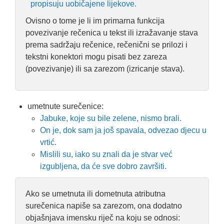
propisuju uobičajene lijekove.
Ovisno o tome je li im primarna funkcija
povezivanje rečenica u tekst ili izražavanje stava
prema sadržaju rečenice, rečenični se prilozi i
tekstni konektori mogu pisati bez zareza
(povezivanje) ili sa zarezom (izricanje stava).
umetnute surečenice:
Jabuke, koje su bile zelene, nismo brali.
On je, dok sam ja još spavala, odvezao djecu u
vrtić.
Mislili su, iako su znali da je stvar već
izgubljena, da će sve dobro završiti.
Ako se umetnuta ili dometnuta atributna
surečenica napiše sa zarezom, ona dodatno
objašnjava imensku riječ na koju se odnosi: