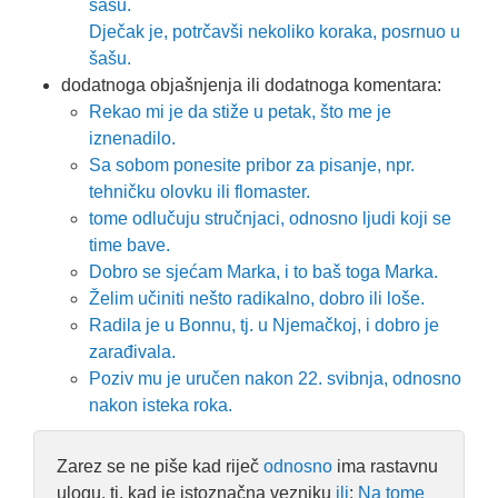
šašu.
Dječak je, potrčavši nekoliko koraka, posrnuo u
šašu.
dodatnoga objašnjenja ili dodatnoga komentara:
Rekao mi je da stiže u petak, što me je
iznenadilo.
Sa sobom ponesite pribor za pisanje, npr.
tehničku olovku ili flomaster.
tome odlučuju stručnjaci, odnosno ljudi koji se
time bave.
Dobro se sjećam Marka, i to baš toga Marka.
Želim učiniti nešto radikalno, dobro ili loše.
Radila je u Bonnu, tj. u Njemačkoj, i dobro je
zarađivala.
Poziv mu je uručen nakon 22. svibnja, odnosno
nakon isteka roka.
Zarez se ne piše kad riječ
odnosno
ima rastavnu
ulogu, tj. kad je istoznačna vezniku
ili
:
Na tome