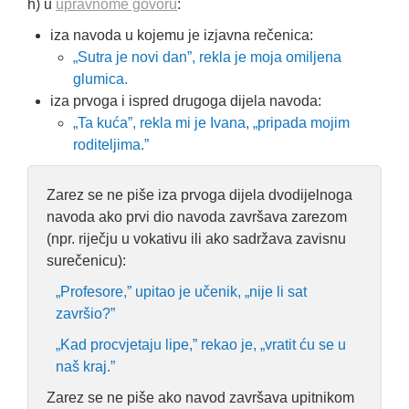
h) u
upravnome govoru
:
iza navoda u kojemu je izjavna rečenica:
„Sutra je novi dan”, rekla je moja omiljena
glumica.
iza prvoga i ispred drugoga dijela navoda:
„Ta kuća”, rekla mi je Ivana, „pripada mojim
roditeljima.”
Zarez se ne piše iza prvoga dijela dvodijelnoga
navoda ako prvi dio navoda završava zarezom
(npr. riječju u vokativu ili ako sadržava zavisnu
surečenicu):
„Profesore,” upitao je učenik, „nije li sat
završio?”
„Kad procvjetaju lipe,” rekao je, „vratit ću se u
naš kraj.”
Zarez se ne piše ako navod završava upitnikom