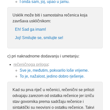
I onda sam, joj, upao u jamu.
Usklik može biti i samostalna rečenica koja
završava uskličnikom:
Eh! Sad ga imam!
Joj! Smilujte se, smilujte se!
c) pri naknadnome dodavanju i umetanju:
rečeničnoga priloga
:
Sve je, međutim, pokvarilo loše vrijeme.
To je, nažalost, jedino dobro rješenje.
Kad su prva riječ u rečenici, rečenični se prilozi
odvajaju zarezom od ostatka rečenice jer izriču
stav govornika prema sadržaju rečenice i
sintaktički su neovisni o ostatku rečenice. Takvi