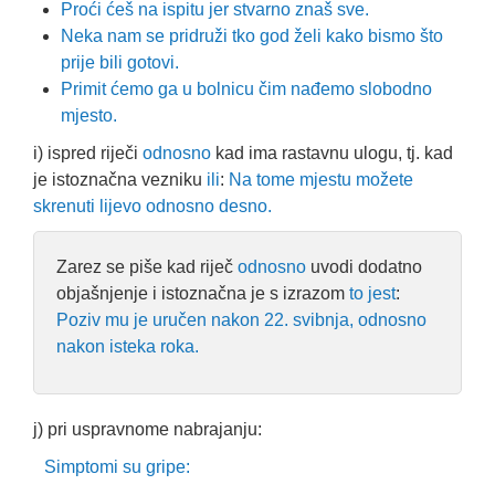
Proći ćeš na ispitu jer stvarno znaš sve.
Neka nam se pridruži tko god želi kako bismo što
prije bili gotovi.
Primit ćemo ga u bolnicu čim nađemo slobodno
mjesto.
i) ispred riječi
odnosno
kad ima rastavnu ulogu, tj. kad
je istoznačna vezniku
ili
:
Na tome mjestu možete
skrenuti lijevo odnosno desno.
Zarez se piše kad riječ
odnosno
uvodi dodatno
objašnjenje i istoznačna je s izrazom
to jest
:
Poziv mu je uručen nakon 22. svibnja, odnosno
nakon isteka roka.
j) pri uspravnome nabrajanju:
Simptomi su gripe: