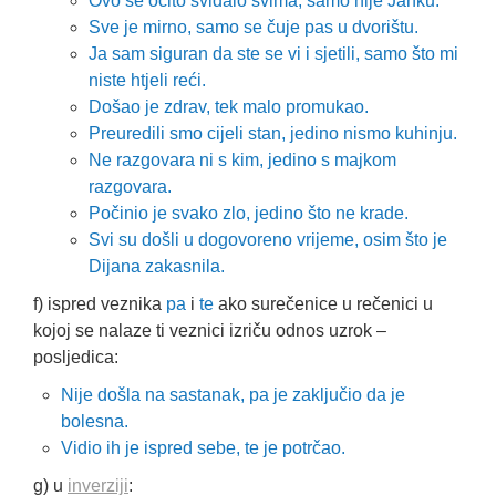
Ovo se očito sviđalo svima, samo nije Janku.
Sve je mirno, samo se čuje pas u dvorištu.
Ja sam siguran da ste se vi i sjetili, samo što mi
niste htjeli reći.
Došao je zdrav, tek malo promukao.
Preuredili smo cijeli stan, jedino nismo kuhinju.
Ne razgovara ni s kim, jedino s majkom
razgovara.
Počinio je svako zlo, jedino što ne krade.
Svi su došli u dogovoreno vrijeme, osim što je
Dijana zakasnila.
f) ispred veznika
pa
i
te
ako surečenice u rečenici u
kojoj se nalaze ti veznici izriču odnos uzrok –
posljedica:
Nije došla na sastanak, pa je zaključio da je
bolesna.
Vidio ih je ispred sebe, te je potrčao.
g) u
inverziji
: