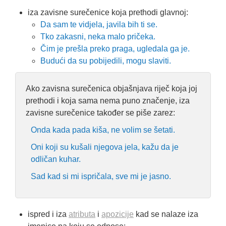
iza zavisne surečenice koja prethodi glavnoj:
Da sam te vidjela, javila bih ti se.
Tko zakasni, neka malo pričeka.
Čim je prešla preko praga, ugledala ga je.
Budući da su pobijedili, mogu slaviti.
Ako zavisna surečenica objašnjava riječ koja joj
prethodi i koja sama nema puno značenje, iza
zavisne surečenice također se piše zarez:
Onda kada pada kiša, ne volim se šetati.
Oni koji su kušali njegova jela, kažu da je
odličan kuhar.
Sad kad si mi ispričala, sve mi je jasno.
ispred i iza
atributa
i
apozicije
kad se nalaze iza