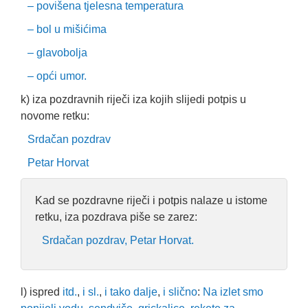
– povišena tjelesna temperatura
– bol u mišićima
– glavobolja
– opći umor.
k) iza pozdravnih riječi iza kojih slijedi potpis u
novome retku:
Srdačan pozdrav
Petar Horvat
Kad se pozdravne riječi i potpis nalaze u istome
retku, iza pozdrava piše se zarez:
Srdačan pozdrav, Petar Horvat.
l) ispred
itd.
,
i sl.
,
i tako dalje
,
i slično
:
Na izlet smo