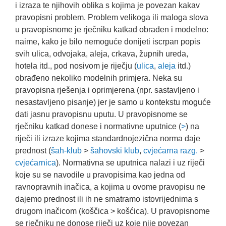
i izraza te njihovih oblika s kojima je povezan kakav
pravopisni problem. Problem velikoga ili maloga slova
u pravopisnome je rječniku katkad obrađen i modelno:
naime, kako je bilo nemoguće donijeti iscrpan popis
svih ulica, odvojaka, aleja, crkava, župnih ureda,
hotela itd., pod nosivom je riječju (
ulica
,
aleja
itd.)
obrađeno nekoliko modelnih primjera. Neka su
pravopisna rješenja i oprimjerena (npr. sastavljeno i
nesastavljeno pisanje) jer je samo u kontekstu moguće
dati jasnu pravopisnu uputu. U pravopisnome se
rječniku katkad donese i normativne uputnice (
>
) na
riječi ili izraze kojima standardnojezična norma daje
prednost (
šah-klub
>
šahovski klub
,
cvjećarna razg.
>
cvjećarnica
). Normativna se uputnica nalazi i uz riječi
koje su se navodile u pravopisima kao jedna od
ravnopravnih inačica, a kojima u ovome pravopisu ne
dajemo prednost ili ih ne smatramo istovrijednima s
drugom inačicom (koščica > košćica). U pravopisnome
se rječniku ne donose riječi uz koje nije povezan