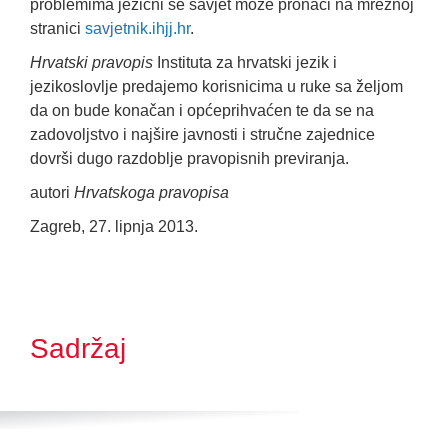
problemima jezični se savjet može pronaći na mrežnoj
stranici
savjetnik.ihjj.hr
.
Hrvatski pravopis
Instituta za hrvatski jezik i
jezikoslovlje predajemo korisnicima u ruke sa željom
da on bude konačan i općeprihvaćen te da se na
zadovoljstvo i najšire javnosti i stručne zajednice
dovrši dugo razdoblje pravopisnih previranja.
autori
Hrvatskoga pravopisa
Zagreb, 27. lipnja 2013.
Sadržaj