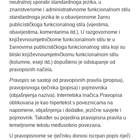
neutralnoj uporabi standardnoga jezika, u
znanstvenome i administrativnome funkcionalnom stilu
standardnoga jezika te u obavijesnome žanru
publicističkoga funkcionalnog stila (vijestima,
obavijestima, komentarima itd.). U razgovornome i
književnoumjetničkome funkcionalnom stilu te u
žanrovima publicističkoga funkcionalnog stila koji su
bliski književnoumjetničkomu funkcionalnom stilu
(kolumne, eseji itd.) dopušteno je odstupanje od
pravopisnih načela.
Pravopis
se sastoji od pravopisnih pravila (propisa),
pravopisnoga rječnika (popisa) i pojmovnika
(objašnjenja naziva). Internetska inačica
Pravopisa
oblikovana je kao hipertekst s poveznicama na
napomene, objašnjenja i dodatke, jezične savjete i
pojmovnik. Također su pojedina pravopisna pravila u
temeljnome tekstu međusobno povezana.
U pravopisnome se rječniku donosi iscrpan popis riječi