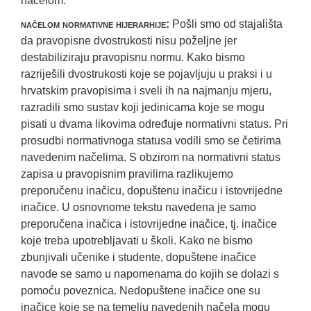
načelom.
načelom normativne hijerarhije:
Pošli smo od stajališta
da pravopisne dvostrukosti nisu poželjne jer
destabiliziraju pravopisnu normu. Kako bismo
razriješili dvostrukosti koje se pojavljuju u praksi i u
hrvatskim pravopisima i sveli ih na najmanju mjeru,
razradili smo sustav koji jedinicama koje se mogu
pisati u dvama likovima određuje normativni status. Pri
prosudbi normativnoga statusa vodili smo se četirima
navedenim načelima. S obzirom na normativni status
zapisa u pravopisnim pravilima razlikujemo
preporučenu inačicu, dopuštenu inačicu i istovrijedne
inačice. U osnovnome tekstu navedena je samo
preporučena inačica i istovrijedne inačice, tj. inačice
koje treba upotrebljavati u školi. Kako ne bismo
zbunjivali učenike i studente, dopuštene inačice
navode se samo u napomenama do kojih se dolazi s
pomoću poveznica. Nedopuštene inačice one su
inačice koje se na temelju navedenih načela mogu