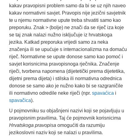
kakav pravopisni problem samo da bi se uz njih naveo
kakav normativni savjet. Pravopis nije jezični savjetnik
te u njemu normativne upute treba shvatiti samo kao
preporuku. Znak > (bolje) ne znači da se riječ iza koje
se taj znak nalazi nužno isključuje iz hrvatskoga
jezika. Katkad preporuka vrijedi samo za neka
značenja ili se upućuje s internacionalizma na domaću
riječ. Normativne se upute donose samo kao pomoć i
savjet korisnicima pravopisnoga rječnika. Značenje
riječi, tvorbena napomena (dijetetički prema dijetetika,
dijetni prema dijeta) i stilska ili normativna odrednica
donose se samo ako je nužno kako bi se razgraničile
ili normativno odredile neke riječi (npr.
spavaćica
i
spavačica
).
U pojmovniku su objašnjeni nazivi koji se pojavljuju u
pravopisnim pravilima. Taj će pojmovnik korisnicima
Hrvatskoga pravopisa
omogućiti da razumiju
jezikoslovni naziv koji se nalazi u pravilima.