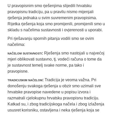
U pravopisnim smo rješenjima slijedili hrvatsku
pravopisnu tradiciju, pa u pravilu nismo mijenjali
rješenja jednaka u svim suvremenim pravopisima.
Rijetka rješenja koja smo promijenili, promijenili smo u
skladu s načelima sustavnosti i ovjerenosti u uporabi.
Pri rješavanju spornih pitanja vodili smo se ovim
načelima:
načelom sustavnosti
:
Rješenja smo nastojali u najvećoj
mjeri oblikovati sustavno, tj. vodeći računa o tome da
je sustavnost temelj svake norme, pa tako i
pravopisne.
tradicijskim načelom
:
Tradicija je veoma važna. Pri
donošenju svakoga rješenja u obzir smo uzimali sve
hrvatske pravopise navedene u popisu izvora i
razmatrali cjelokupnu hrvatsku pravopisnu tradiciju.
Katkad su, i zbog tradicijskoga načela i zbog izlaženja
ususret korisniku, ostavljena i neka rješenja koja se