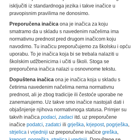
isključiti iz standardnoga jezika i takve inačice u
pravopisnim pravilima ne donosimo.
Preporučena inačica
ona je inačica za koju
smatramo da u skladu s navedenim načelima ima
normativnu prednost pred drugom inačicom koju
navodimo. Tu inačicu preporučujemo za školsku i opću
uporabu. To je inačica koja bi se trebala nalaziti u
školskim udžbenicima i učiti u školi. Stoga se
preporučena inačica nalazi u osnovnome tekstu.
Dopuštena inačica
ona je inačica koja u skladu s
četirima navedenim načelima nema normativnu
prednost, ali je zbog tradicije ili čestoće uporabe ne
zanemarujemo. Uz takve smo inačice nastojali dati i
objašnjenje njihova normativnoga statusa. Primjer su
takvih inačica
podaci
,
zadaci
itd. uz preporučene
inačice
podatci
,
zadatci
ili
grješka
,
krjepost
,
pogrješka
,
strjelica
i
vrjedniji
uz preporučene inačice
greška
,
krepost
,
pogreška
,
strelica
i
vredniji
. Dopuštene se