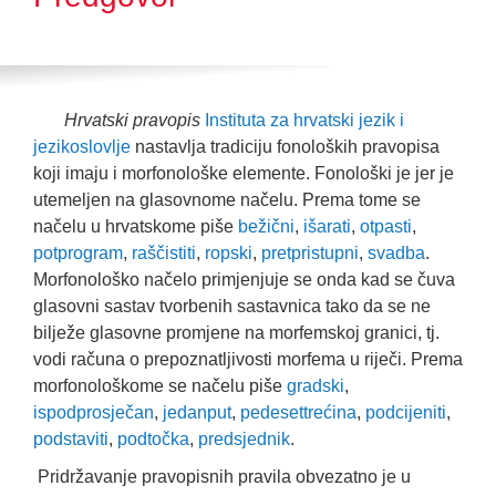
Hrvatski pravopis
Instituta za hrvatski jezik i
jezikoslovlje
nastavlja tradiciju fonoloških pravopisa
koji imaju i morfonološke elemente. Fonološki je jer je
utemeljen na glasovnome načelu. Prema tome se
načelu u hrvatskome piše
bežični
,
išarati
,
otpasti
,
potprogram
,
raščistiti
,
ropski
,
pretpristupni
,
svadba
.
Morfonološko načelo primjenjuje se onda kad se čuva
glasovni sastav tvorbenih sastavnica tako da se ne
bilježe glasovne promjene na morfemskoj granici, tj.
vodi računa o prepoznatljivosti morfema u riječi. Prema
morfonološkome se načelu piše
gradski
,
ispodprosječan
,
jedanput
,
pedesettrećina
,
podcijeniti
,
podstaviti
,
podtočka
,
predsjednik
.
Pridržavanje pravopisnih pravila obvezatno je u