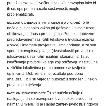
protežu kroz sve ili većinu hrvatskih pravopisa iako bi
ih se, npr. prema načelu sustavnosti, moglo
problematizirati.
načelom ovjerenosti i potvrđenosti u uporabi
:
To je
načelo bilo osobito važno pri rješavanju dvostrukosti i
oblikovanju odnosa prema njima. Podatke dobivene
pregledavanjem različitih tekstova (
Hrvatska jezična
riznica
) i interneta provjeravali smo dodatno, a za sva
sporna pravopisna pitanja (dvostrukosti) proveli smo
istraživanja u različitim ispitnim skupinama. Ta su
istraživanja provodili kolege koji održavaju nastavu na
različitim fakultetima prema pomno sastavljenim
upitnicima. Dobivene smo rezultate podrobno
analizirali i bili su vrijedan putokaz u donošenju nekih
pravopisnih rješenja.
načelom jednostavnosti
:
To se načelo očituje u
nastojanju da se pravopisne dvostrukosti svedu na
najmanju mjeru. To je i jasan zahtjev javnosti. Prigovor