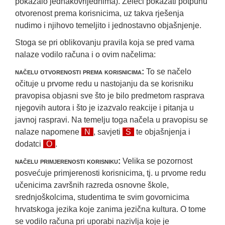
pokazalo jednakovrijednima). Želeći pokazati potpunu
otvorenost prema korisnicima, uz takva rješenja
nudimo i njihovo temeljito i jednostavno objašnjenje.
Stoga se pri oblikovanju pravila koja se pred vama
nalaze vodilo računa i o ovim načelima:
načelu otvorenosti prema korisnicima:
To se načelo
očituje u prvome redu u nastojanju da se korisniku
pravopisa objasni sve što je bilo predmetom rasprava
njegovih autora i što je izazvalo reakcije i pitanja u
javnoj raspravi. Na temelju toga načela u pravopisu se
nalaze napomene
N
, savjeti
S
te objašnjenja i
dodatci
O
.
načelu primjerenosti korisniku:
Velika se pozornost
posvećuje primjerenosti korisnicima, tj. u prvome redu
učenicima završnih razreda osnovne škole,
srednjoškolcima, studentima te svim govornicima
hrvatskoga jezika koje zanima jezična kultura. O tome
se vodilo računa pri uporabi nazivlja koje je