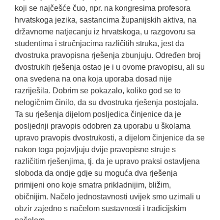
koji se najčešće čuo, npr. na kongresima profesora
hrvatskoga jezika, sastancima županijskih aktiva, na
državnome natjecanju iz hrvatskoga, u razgovoru sa
studentima i stručnjacima različitih struka, jest da
dvostruka pravopisna rješenja zbunjuju. Određen broj
dvostrukih rješenja ostao je i u ovome pravopisu, ali su
ona svedena na ona koja uporaba dosad nije
razriješila. Dobrim se pokazalo, koliko god se to
nelogičnim činilo, da su dvostruka rješenja postojala.
Ta su rješenja dijelom posljedica činjenice da je
posljednji pravopis odobren za uporabu u školama
upravo pravopis dvostrukosti, a dijelom činjenice da se
nakon toga pojavljuju dvije pravopisne struje s
različitim rješenjima, tj. da je upravo praksi ostavljena
sloboda da ondje gdje su moguća dva rješenja
primijeni ono koje smatra prikladnijim, bližim,
običnijim. Načelo jednostavnosti uvijek smo uzimali u
obzir zajedno s načelom sustavnosti i tradicijskim