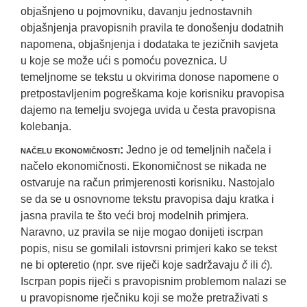
objašnjeno u pojmovniku, davanju jednostavnih
objašnjenja pravopisnih pravila te donošenju dodatnih
napomena, objašnjenja i dodataka te jezičnih savjeta
u koje se može ući s pomoću poveznica. U
temeljnome se tekstu u okvirima donose napomene o
pretpostavljenim pogreškama koje korisniku pravopisa
dajemo na temelju svojega uvida u česta pravopisna
kolebanja.
načelu ekonomičnosti:
Jedno je od temeljnih načela i
načelo ekonomičnosti. Ekonomičnost se nikada ne
ostvaruje na račun primjerenosti korisniku. Nastojalo
se da se u osnovnome tekstu pravopisa daju kratka i
jasna pravila te što veći broj modelnih primjera.
Naravno, uz pravila se nije mogao donijeti iscrpan
popis, nisu se gomilali istovrsni primjeri kako se tekst
ne bi opteretio (npr. sve riječi koje sadržavaju
č
ili
ć
)
.
Iscrpan popis riječi s pravopisnim problemom nalazi se
u pravopisnome rječniku koji se može pretraživati s