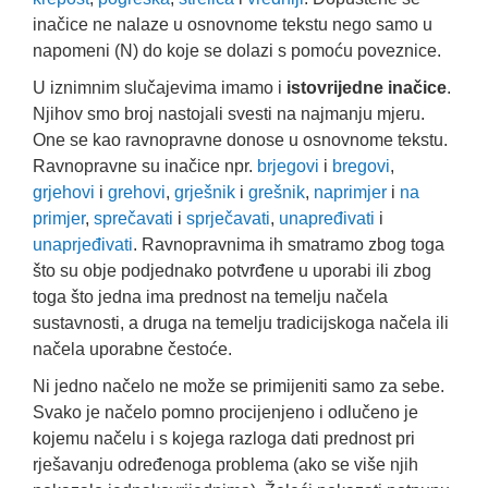
inačice ne nalaze u osnovnome tekstu nego samo u
napomeni (N) do koje se dolazi s pomoću poveznice.
U iznimnim slučajevima imamo i
istovrijedne inačice
.
Njihov smo broj nastojali svesti na najmanju mjeru.
One se kao ravnopravne donose u osnovnome tekstu.
Ravnopravne su inačice npr.
brjegovi
i
bregovi
,
grjehovi
i
grehovi
,
grješnik
i
grešnik
,
naprimjer
i
na
primjer
,
sprečavati
i
sprječavati
,
unapređivati
i
unaprjeđivati
. Ravnopravnima ih smatramo zbog toga
što su obje podjednako potvrđene u uporabi ili zbog
toga što jedna ima prednost na temelju načela
sustavnosti, a druga na temelju tradicijskoga načela ili
načela uporabne čestoće.
Ni jedno načelo ne može se primijeniti samo za sebe.
Svako je načelo pomno procijenjeno i odlučeno je
kojemu načelu i s kojega razloga dati prednost pri
rješavanju određenoga problema (ako se više njih