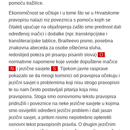
pomoću tražilice.
Ekonomičnost se očituje i u tome što se u
Hrvatskome
pravopisu
nalazi niz poveznica s pomoću kojih se
čitatelj upućuje na objašnjenja zašto smo prednost dali
određenoj inačici i dodatke (npr. transkripcijske i
transliteracijske tablice, Brailleevo pismo, posebna
znakovna abeceda za osobe oštećena sluha,
redoslijed poteza pri pisanju pisanih slova)
O
,
normativne napomene koje uvode dopuštene inačice
N
i jezične savjete
S
. Tijekom javne rasprave
pokazalo se da mnogi korisnici od pravopisa očekuju i
jezični savjet o problemima koji nisu strogo pravopisni
te su nam često postavljali pitanja koja nisu
pravopisna. Stoga smo osnovnomu tekstu pravopisa
pridružili i poveznice na neke jezične savjete u kojima
smo osvijetlili određeni jezični problem i dali jasan
jezični savjet, a pritom nismo nepotrebno opteretili
osnovni tekst pravopisnih pravila. O drugim jezičnim