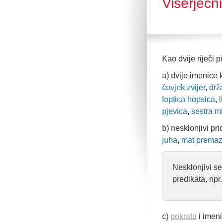
Višerječn
Kao dvije riječi p
a) dvije imenice
čovjek zvijer
,
drža
loptica hopsica
,
l
pjevica
,
sestra m
b) nesklonjivi pr
juha
,
mat prema
Nesklonjivi se
predikata, npr
c)
pokrata
i imen