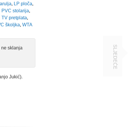
rulja
,
LP ploča
,
,
PVC stolarija
,
,
TV pretplata
,
 školjka
,
WTA
SLJEDEĆE
i ne sklanja
njo Jukić).