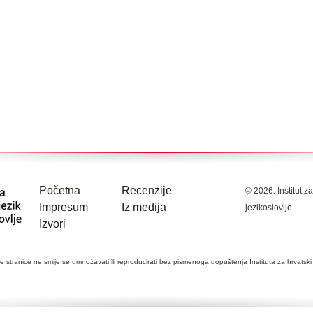
Početna
Recenzije
© 2026. Institut za
Impresum
Iz medija
jezikoslovlje
Izvori
stranice ne smije se umnožavati ili reproducirati bez pismenoga dopuštenja Instituta za hrvatski je