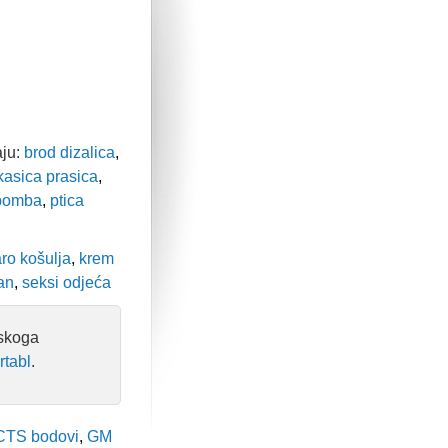
aju:
brod dizalica
,
asica prasica
,
bomba
,
ptica
ro košulja
,
krem
an
,
seksi odjeća
nskoga
rtabl
.
TS bodovi
,
GM