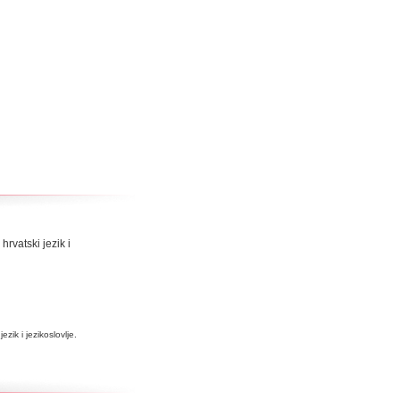
 hrvatski jezik i
zik i jezikoslovlje.