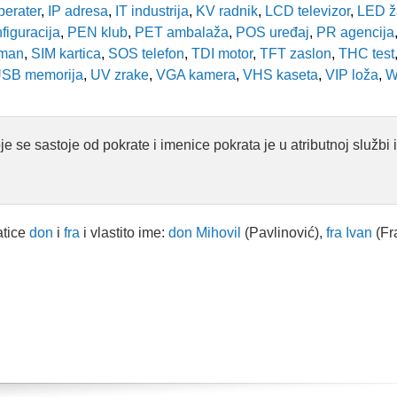
erater
,
IP adresa
,
IT industrija
,
KV radnik
,
LCD televizor
,
LED ža
iguracija
,
PEN klub
,
PET ambalaža
,
POS uređaj
,
PR agencija
man
,
SIM kartica
,
SOS telefon
,
TDI motor
,
TFT zaslon
,
THC test
SB memorija
,
UV zrake
,
VGA kamera
,
VHS kaseta
,
VIP loža
,
WC
 se sastoje od pokrate i imenice pokrata je u atributnoj službi 
atice
don
i
fra
i vlastito ime:
don Mihovil
(Pavlinović),
fra Ivan
(Fra