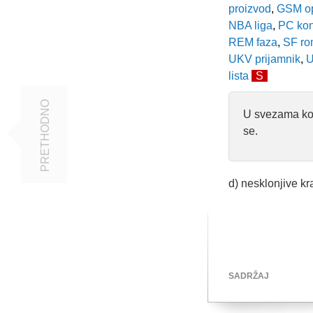
proizvod
,
GSM op
NBA liga
,
PC konf
REM faza
,
SF ro
UKV prijamnik
,
U
lista
S
PRETHODNO
U svezama koje
se.
d) nesklonjive kr
SADRŽAJ