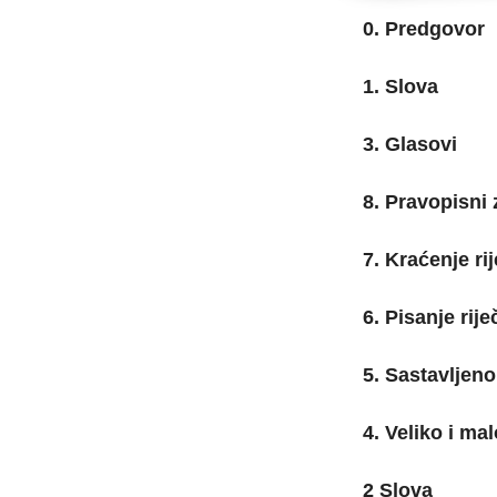
0. Predgovor
1. Slova
3. Glasovi
8. Pravopisni
7. Kraćenje rij
6. Pisanje rije
5. Sastavljeno
4. Veliko i ma
2 Slova