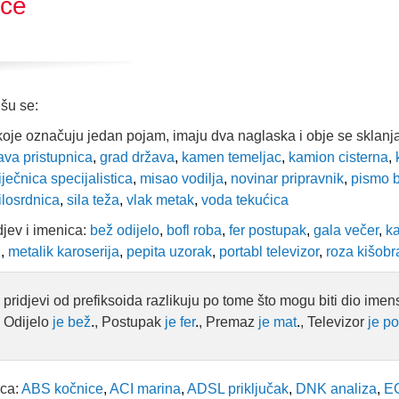
ice
išu se:
 koje označuju jedan pojam, imaju dva naglaska i obje se sklanj
va pristupnica
,
grad država
,
kamen temeljac
,
kamion cisterna
,
k
iječnica specijalistica
,
misao vodilja
,
novinar pripravnik
,
pismo 
ilosrdnica
,
sila teža
,
vlak metak
,
voda tekućica
idjev i imenica:
bež odijelo
,
bofl roba
,
fer postupak
,
gala večer
,
ka
z
,
metalik karoserija
,
pepita uzorak
,
portabl televizor
,
roza kišobr
 pridjevi od prefiksoida razlikuju po tome što mogu biti dio ime
. Odijelo
je bež
.
, Postupak
je fer
.
, Premaz
je mat
.
, Televizor
je po
ica:
ABS kočnice
,
ACI marina
,
ADSL priključak
,
DNK analiza
,
EC