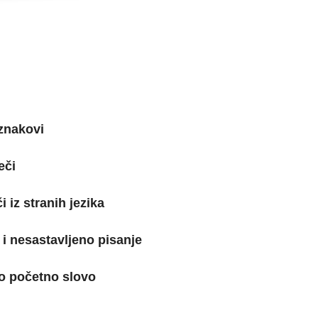
 znakovi
eči
či iz stranih jezika
 i nesastavljeno pisanje
lo početno slovo