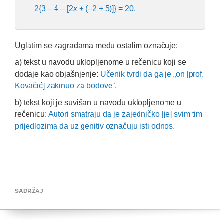
2{3 – 4 – [2
x
+ (–2 + 5)]} = 20.
Uglatim se zagradama među ostalim označuje:
a) tekst u navodu uklopljenome u rečenicu koji se
dodaje kao objašnjenje:
Učenik tvrdi da ga je „on [prof.
Kovačić] zakinuo za bodove”.
b) tekst koji je suvišan u navodu uklopljenome u
rečenicu:
Autori smatraju da je zajedničko [je] svim tim
prijedlozima da uz genitiv označuju isti odnos.
SADRŽAJ