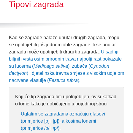
Tipovi zagrada
Kad se zagrade nalaze unutar drugih zagrada, mogu
se upotrijebiti još jednom oble zagrade ili se unutar
zagrada može upotrijebiti drugi tip zagrada:
U sadnji
biljnih vrsta osim prirodnih trava najbolji rast pokazale
su lucerna (
Medicago sativa
), zubača (
Cynodon
dactylon
) i djetelinska travna smjesa s visokim udjelom
nacrvene vlasulje (
Festuca rubra
).
Koji će tip zagrada biti upotrijebljen, ovisi katkad
o tome kako je uobičajeno u pojedinoj struci:
Uglatim se zagradama označuju glasovi
(primjerice [b] i [p]), a kosima fonemi
(primjerice /b/ i /p/).