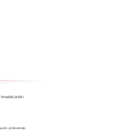
 hrvatski jezik i
zik i jezikoslovlje.