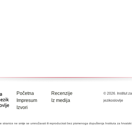
Početna
Recenzije
© 2026. Institut za
Impresum
Iz medija
jezikoslovlje
Izvori
stranice ne smije se umnožavati ili reproducirati bez pismenoga dopuštenja Instituta za hrvatski je