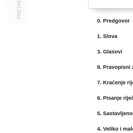
PRETHODNO
0. Predgovor
1. Slova
3. Glasovi
8. Pravopisni
7. Kraćenje rij
6. Pisanje rije
5. Sastavljeno
4. Veliko i ma