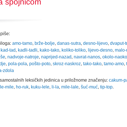
a spojnicom
piše:
riloga:
amo-tamo
,
brže-bolje
,
danas-sutra
,
desno-lijevo
,
dvaput-t
,
kad-tad
,
kadli-tadli
,
kako-tako
,
koliko-toliko
,
lijevo-desno
,
malo-
iše
,
nadvoje-natroje
,
naprijed-nazad
,
navrat-nanos
,
okolo-naoko
dje
,
pola-pola
,
pošto-poto
,
skroz-naskroz
,
tako-tako
,
tamo-amo
,
a-zdola
esamostalnih leksičkih jedinica u priložnome značenju:
cakum-p
ile-mile
,
ho-ruk
,
kuku-lele
,
li-la
,
mile-lale
,
šuć-muć
,
tip-top
.