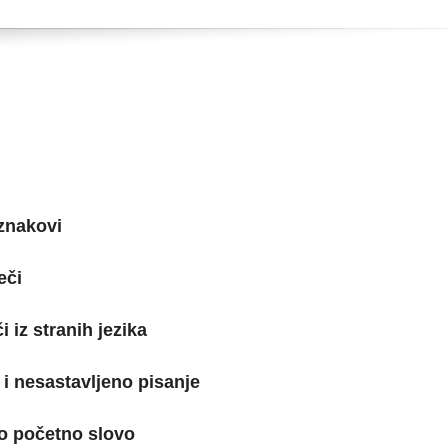
 znakovi
eči
či iz stranih jezika
 i nesastavljeno pisanje
lo početno slovo