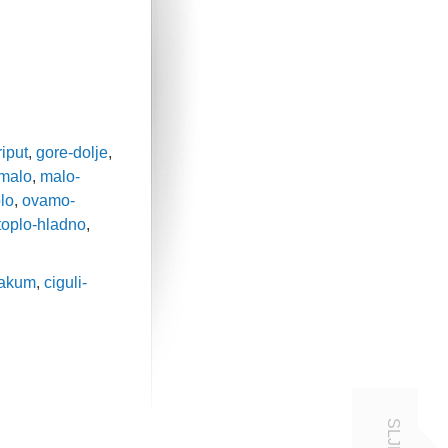
riput
,
gore-dolje
,
malo
,
malo-
lo
,
ovamo-
toplo-hladno
,
akum
,
ciguli-