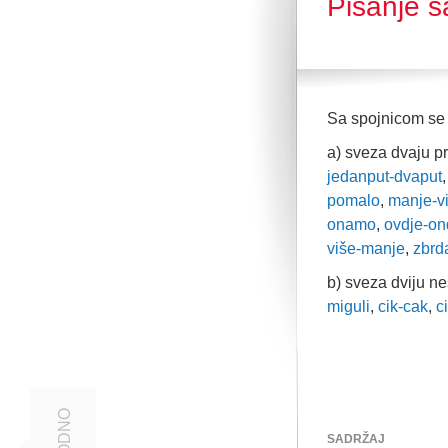
Pisanje s
Sa spojnicom se 
a) sveza dvaju p
jedanput-dvaput
pomalo
,
manje-v
onamo
,
ovdje-on
više-manje
,
zbrd
b) sveza dviju n
miguli
,
cik-cak
,
c
SADRŽAJ