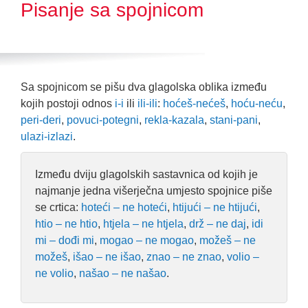
Pisanje sa spojnicom
Sa spojnicom se pišu dva glagolska oblika između
kojih postoji odnos
i-i
ili
ili-ili
:
hoćeš-nećeš
,
hoću-neću
,
peri-deri
,
povuci-potegni
,
rekla-kazala
,
stani-pani
,
ulazi-izlazi
.
Između dviju glagolskih sastavnica od kojih je
najmanje jedna višerječna umjesto spojnice piše
se crtica:
hoteći – ne hoteći
,
htijući – ne htijući
,
htio – ne htio
,
htjela – ne htjela
,
drž – ne daj
,
idi
mi – dođi mi
,
mogao – ne mogao
,
možeš – ne
možeš
,
išao – ne išao
,
znao – ne znao
,
volio –
ne volio
,
našao – ne našao
.