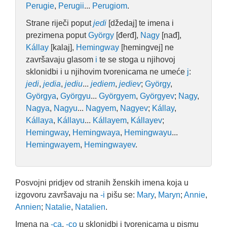
Perugie
,
Perugii
...
Perugiom
.
Strane riječi poput
jedi
[džedaj] te imena i
prezimena poput
György
[đerđ],
Nagy
[nađ],
Kállay
[kalaj],
Hemingway
[hemingvej] ne
završavaju glasom
i
te se stoga u njihovoj
sklonidbi i u njihovim tvorenicama ne umeće
j
:
jedi
,
jedia
,
jediu
...
jediem
,
jediev
;
György
,
Györgya
,
Györgyu
...
Györgyem
,
Györgyev
;
Nagy
,
Nagya
,
Nagyu
...
Nagyem
,
Nagyev
;
Kállay
,
Kállaya
,
Kállayu
...
Kállayem
,
Kállayev
;
Hemingway
,
Hemingwaya
,
Hemingwayu
...
Hemingwayem
,
Hemingwayev
.
Posvojni pridjev od stranih ženskih imena koja u
izgovoru završavaju na
-i
pišu se:
Mary
,
Maryn
;
Annie
,
Annien
;
Natalie
,
Natalien
.
Imena na
-ca
,
-co
u sklonidbi i tvorenicama u pismu