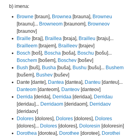
b) imena:
Browne
[braun],
Brownea
[brauna],
Browneu
[braunu]...
Browneom
[braunom],
Browneov
[braunov]
Braille
[braj],
Braillea
[braja],
Brailleu
[braju]...
Brailleem
[brajem],
Brailleev
[brajev]
Bosch
[boš],
Boscha
[boša],
Boschu
[bošu]...
Boschem
[bošem],
Boschev
[bošev]
Bush
[buš],
Busha
[buša],
Bushu
[bušu]...
Bushem
[bušem],
Bushev
[bušev]
Dante [dante],
Dantea
[dantea],
Danteu
[danteu]...
Danteom
[danteom],
Danteov
[danteov]
Derrida
[derida],
Derridaa
[deridaa],
Derridau
[deridau]...
Derridaom
[deridaom],
Derridaov
[deridaov]
Dolores
[dolores],
Dolores
[dolores],
Dolores
[dolores]...
Dolores
[dolores],
Doloresin
[doloresin]
Dorothea
[dorotea],
Dorothee
[dorotee],
Dorothei