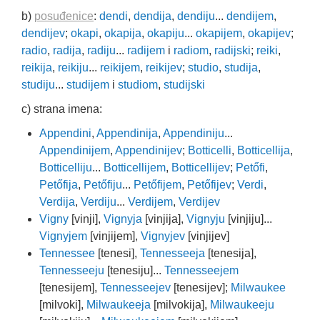
b)
posuđenice
:
dendi
,
dendija
,
dendiju
...
dendijem
,
dendijev
;
okapi
,
okapija
,
okapiju
...
okapijem
,
okapijev
;
radio
,
radija
,
radiju
...
radijem
i
radiom
,
radijski
;
reiki
,
reikija
,
reikiju
...
reikijem
,
reikijev
;
studio
,
studija
,
studiju
...
studijem
i
studiom
,
studijski
c) strana imena:
Appendini
,
Appendinija
,
Appendiniju
...
Appendinijem
,
Appendinijev
;
Botticelli
,
Botticellija
,
Botticelliju
...
Botticellijem
,
Botticellijev
;
Petőfi
,
Petőfija
,
Petőfiju
...
Petőfijem
,
Petőfijev
;
Verdi
,
Verdija
,
Verdiju
...
Verdijem
,
Verdijev
Vigny
[vinji],
Vignyja
[vinjija],
Vignyju
[vinjiju]...
Vignyjem
[vinjijem],
Vignyjev
[vinjijev]
Tennessee
[tenesi],
Tennesseeja
[tenesija],
Tennesseeju
[tenesiju]...
Tennesseejem
[tenesijem],
Tennesseejev
[tenesijev];
Milwaukee
[milvoki],
Milwaukeeja
[milvokija],
Milwaukeeju