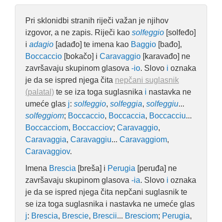
Pri sklonidbi stranih riječi važan je njihov
izgovor, a ne zapis. Riječi kao
solfeggio
[solfeđo]
i
adagio
[adađo] te imena kao
Baggio
[bađo],
Boccaccio
[bokačo] i
Caravaggio
[karavađo] ne
završavaju skupinom glasova
-io
. Slovo
i
oznaka
je da se ispred njega čita
nepčani suglasnik
(palatal)
te se iza toga suglasnika
i
nastavka ne
umeće glas
j
:
solfeggio
,
solfeggia
,
solfeggiu
...
solfeggiom
;
Boccaccio
,
Boccaccia
,
Boccacciu
...
Boccacciom
,
Boccacciov
;
Caravaggio
,
Caravaggia
,
Caravaggiu
...
Caravaggiom
,
Caravaggiov
.
Imena
Brescia
[breša] i
Perugia
[peruđa] ne
završavaju skupinom glasova
-ia
. Slovo
i
oznaka
je da se ispred njega čita nepčani suglasnik te
se iza toga suglasnika i nastavka ne umeće glas
j
:
Brescia
,
Brescie
,
Brescii
...
Bresciom
;
Perugia
,