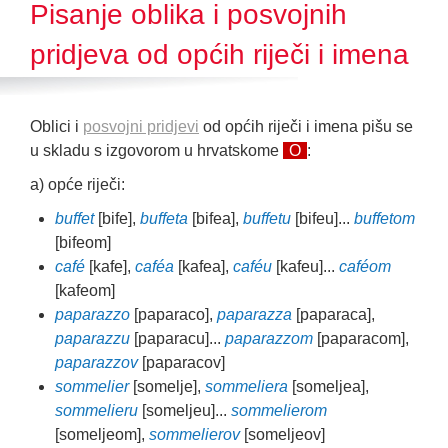
Pisanje oblika i posvojnih
pridjeva od općih riječi i imena
Oblici i
posvojni pridjevi
od općih riječi i imena pišu se
u skladu s izgovorom u hrvatskome
O
:
a) opće riječi:
buffet
[bife],
buffeta
[bifea],
buffetu
[bifeu]...
buffetom
[bifeom]
café
[kafe],
caféa
[kafea],
caféu
[kafeu]...
caféom
[kafeom]
paparazzo
[paparaco],
paparazza
[paparaca],
paparazzu
[paparacu]...
paparazzom
[paparacom],
paparazzov
[paparacov]
sommelier
[somelje],
sommeliera
[someljea],
sommelieru
[someljeu]...
sommelierom
[someljeom],
sommelierov
[someljeov]