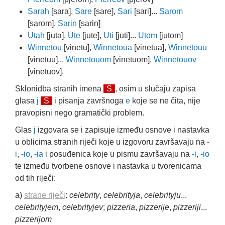
Sarah
[sara],
Sare
[sare],
Sari
[sari]...
Sarom
[sarom],
Sarin
[sarin]
Utah
[juta],
Ute
[jute],
Uti
[juti]...
Utom
[jutom]
Winnetou
[vinetu],
Winnetoua
[vinetua],
Winnetouu
[vinetuu]...
Winnetouom
[vinetuom],
Winnetouov
[vinetuov].
Sklonidba stranih imena
S
, osim u slučaju zapisa
glasa
j
S
i pisanja završnoga
e
koje se ne čita, nije
pravopisni nego gramatički problem.
Glas
j
izgovara se i zapisuje između osnove i nastavka
u oblicima stranih riječi koje u izgovoru završavaju na
-
i
,
-io
,
-ia
i posuđenica koje u pismu završavaju na
-i
,
-io
te između tvorbene osnove i nastavka u tvorenicama
od tih riječi:
a)
strane riječi
:
celebrity
,
celebrityja
,
celebrityju
...
celebrityjem
,
celebrityjev
;
pizzeria
,
pizzerije
,
pizzeriji
...
pizzerijom