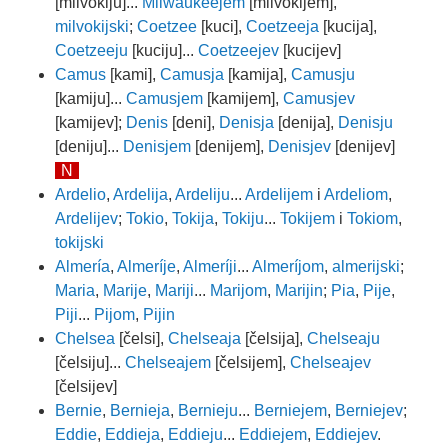
[milvokiju]...
Milwaukeejem
[milvokijem],
milvokijski
;
Coetzee
[kuci],
Coetzeeja
[kucija],
Coetzeeju
[kuciju]...
Coetzeejev
[kucijev]
Camus
[kami],
Camusja
[kamija],
Camusju
[kamiju]...
Camusjem
[kamijem],
Camusjev
[kamijev];
Denis
[deni],
Denisja
[denija],
Denisju
[deniju]...
Denisjem
[denijem],
Denisjev
[denijev]
N
Ardelio
,
Ardelija
,
Ardeliju
...
Ardelijem
i
Ardeliom
,
Ardelijev
;
Tokio
,
Tokija
,
Tokiju
...
Tokijem
i
Tokiom
,
tokijski
Almería
,
Almeríje
,
Almeríji
...
Almeríjom
,
almerijski
;
Maria
,
Marije
,
Mariji
...
Marijom
,
Marijin
;
Pia
,
Pije
,
Piji
...
Pijom
,
Pijin
Chelsea
[čelsi],
Chelseaja
[čelsija],
Chelseaju
[čelsiju]...
Chelseajem
[čelsijem],
Chelseajev
[čelsijev]
Bernie
,
Bernieja
,
Bernieju
...
Berniejem
,
Berniejev
;
Eddie
,
Eddieja
,
Eddieju
...
Eddiejem
,
Eddiejev
.