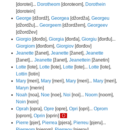
[dorotei]...
Dorotheom
[doroteom],
Dorothein
[dorotein]
George
[džordž],
Georgea
[džordža],
Georgeu
[džordžu]...
Georgeem
[džordžem],
Georgeev
[džordžev]
Giorgio
[đorđo],
Giorgia
[đorđa],
Giorgiu
[đorđu]...
Giorgiom
[đorđom],
Giorgiov
[đorđov]
Jeanette
[žanet],
Jeanette
[žanet],
Jeanette
[žanet]...
Jeanette
[žanet],
Jeanettein
[žanetin]
Lotte
[lote],
Lotte
[lote],
Lotte
[lote]...
Lotte
[lote],
Lottin
[lotin]
Mary
[meri],
Mary
[meri],
Mary
[meri]...
Mary
[meri],
Maryn
[merin]
Noah
[noa],
Noe
[noe],
Noi
[noi]...
Noom
[noom],
Noin
[noin]
Oprah
[opra],
Opre
[opre],
Opri
[opri]...
Oprom
[oprom],
Oprin
[oprin]
O
Pierre
[pjer],
Pierrea
[pjera],
Pierreu
[pjeru]...
Pierreom
[pjerom],
Pierreov
[pjerov]