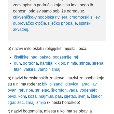
zemljopisnih područja koja nisu ime, nego ih
odnosni pridjev samo pobliže određuje:
crikveničko-vinodolska rivijera
,
crnomorski slijev
,
dubrovačko otočje
,
riječko priobalje
,
splitski
akvatorij
.
o) nazivi mitoloških i religijskih mjesta i bića:
čistilište
,
had
,
pakao
,
podzemlje
,
raj
duh
,
gorgona
,
harpija
,
kiklop
,
nimfa
,
sfinga
,
sirena
,
titan
,
valkira
,
vampir
,
zmaj
p) nazivi horoskopskih znakova i nazivi za osobe koje
su u njima rođene:
bik
,
blizanci
,
djevica
,
jarac
,
lav
,
ovan
,
rak
,
ribe
,
strijelac
,
škorpion
,
vaga
,
vodenjak
;
bivol
,
konj
,
koza
,
majmun
,
pas
,
pijetao
,
svinja
,
štakor
,
tigar
,
zec
,
zmaj
,
zmija
(kineski horoskop)
r) nazivi bogomolja, mjesta u kojima se obavlja