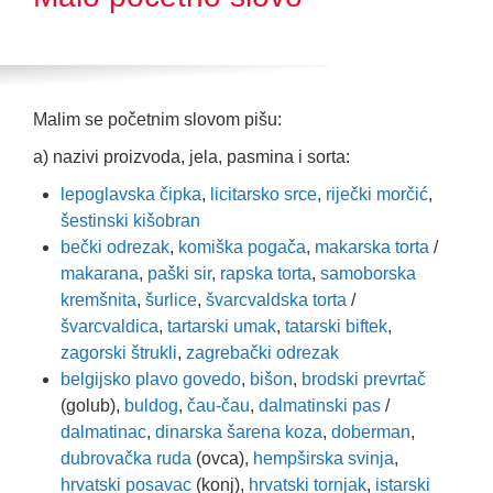
Malim se početnim slovom pišu:
a) nazivi proizvoda, jela, pasmina i sorta:
lepoglavska čipka
,
licitarsko srce
,
riječki morčić
,
šestinski kišobran
bečki odrezak
,
komiška pogača
,
makarska torta
/
makarana
,
paški sir
,
rapska torta
,
samoborska
kremšnita
,
šurlice
,
švarcvaldska torta
/
švarcvaldica
,
tartarski umak
,
tatarski biftek
,
zagorski štrukli
,
zagrebački odrezak
belgijsko plavo govedo
,
bišon
,
brodski prevrtač
(golub),
buldog
,
čau-čau
,
dalmatinski pas
/
dalmatinac
,
dinarska šarena koza
,
doberman
,
dubrovačka ruda
(ovca),
hempširska svinja
,
hrvatski posavac
(konj),
hrvatski tornjak
,
istarski