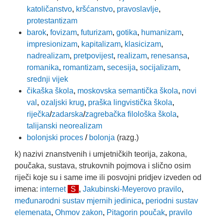
katoličanstvo
,
kršćanstvo
,
pravoslavlje
,
protestantizam
barok
,
fovizam
,
futurizam
,
gotika
,
humanizam
,
impresionizam
,
kapitalizam
,
klasicizam
,
nadrealizam
,
pretpovijest
,
realizam
,
renesansa
,
romanika
,
romantizam
,
secesija
,
socijalizam
,
srednji vijek
čikaška škola
,
moskovska semantička škola
,
novi
val
,
ozaljski krug
,
praška lingvistička škola
,
riječka
/
zadarska
/
zagrebačka filološka škola
,
talijanski neorealizam
bolonjski proces
/
bolonja
(razg.)
k) nazivi znanstvenih i umjetničkih teorija, zakona,
poučaka, sustava, strukovnih pojmova i slično osim
riječi koje su i same ime ili posvojni pridjev izveden od
imena:
internet
S
,
Jakubinski-Meyerovo pravilo
,
međunarodni sustav mjernih jedinica
,
periodni sustav
elemenata
,
Ohmov zakon
,
Pitagorin poučak
,
pravilo