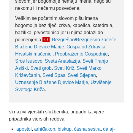
slovom jer bogomolje nemaju imena, nego su
nekomu ili nečemu posvećene.
Velikim se početnim slovom pišu imena
bogomolja bez riječi crkva, kapelica, katedrala,
bazilika, prvostolnica jer u njima dolazi do
poimenjenja
O
:
Bezgrešno
/
Bezgrješno začeće
Blažene Djevice Marije
,
Gospa od Zdravlja
,
Hrvatski mučenici
,
Preobraženje Gospodnje
,
Srce Isusovo
,
Sveta Anastazija
,
Sveti Franjo
Asiški
,
Sveti grob
,
Sveti Križ
,
Sveti Marko
Križevčanin
,
Sveti Spas
,
Sveti Stjepan
,
Uznesenje Blažene Djevice Marije
,
Uzvišenje
Svetoga Križa
.
s) nazivi vjerskih službenika, pripadnika vjere i
pripadnika vjerskih redova:
apostol
,
arhiđakon
,
biskup
,
časna sestra
,
dalaj-