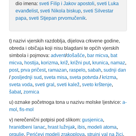
dio imena:
sveti Filip i Jakov apostoli
,
sveti Luka
evanđelist
,
sveti Nikola biskup
,
sveti Silvestar
papa
,
sveti Stjepan prvomučenik
.
t) nazivi vjerskih razdoblja, dijelova crkvene godine,
obreda i običaja koji nisu blagdani te općih vjerskih
simbola i pojmova:
advent
/
došašće
,
bar micva
,
bat
micva
,
hostija
,
korizma
,
križ
,
križni put
,
krunica
,
namaz
,
post
,
prva pričest
,
ramazan
,
raspelo
,
sabah
,
sudnji dan
/
posljednji sud
,
sveta misa
,
sveta potvrda
/
krizma
,
sveta voda
,
sveti gral
,
sveti kalež
,
sveto krštenje
,
šabat
,
zornica
u) oznake početnoga tona u nazivu molske ljestvice:
a-
mol
,
fis-mol
v) nerečenični potpisi pod slikom:
gusjenica
,
hranidbeni lanac
,
hrast lužnjak
,
ibis
,
modeli atoma
,
orgulje
,
Perićevi modeli zrakoplova
,
strujni val na žici
,