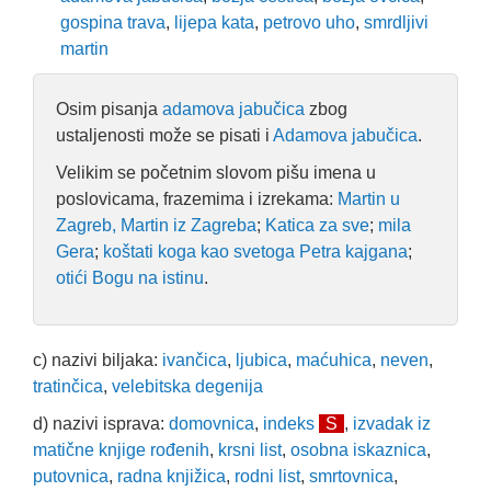
gospina trava
,
lijepa kata
,
petrovo uho
,
smrdljivi
martin
Osim pisanja
adamova jabučica
zbog
ustaljenosti može se pisati i
Adamova jabučica
.
Velikim se početnim slovom pišu imena u
poslovicama, frazemima i izrekama:
Martin u
Zagreb, Martin iz Zagreba
;
Katica za sve
;
mila
Gera
;
koštati koga kao svetoga Petra kajgana
;
otići Bogu na istinu
.
c) nazivi biljaka:
ivančica
,
ljubica
,
maćuhica
,
neven
,
tratinčica
,
velebitska degenija
d) nazivi isprava:
domovnica
,
indeks
S
,
izvadak iz
matične knjige rođenih
,
krsni list
,
osobna iskaznica
,
putovnica
,
radna knjižica
,
rodni list
,
smrtovnica
,