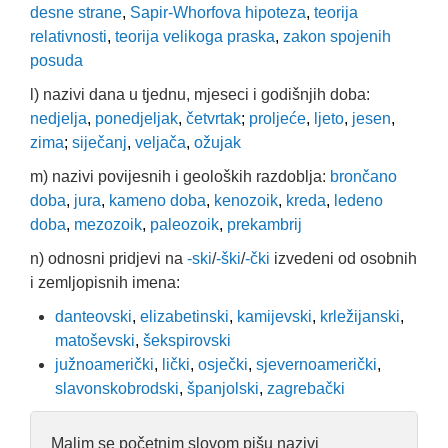
desne strane
,
Sapir-Whorfova hipoteza
,
teorija
relativnosti
,
teorija velikoga praska
,
zakon spojenih
posuda
l) nazivi dana u tjednu, mjeseci i godišnjih doba:
nedjelja
,
ponedjeljak
,
četvrtak
;
proljeće
,
ljeto
,
jesen
,
zima
;
siječanj
,
veljača
,
ožujak
m) nazivi povijesnih i geoloških razdoblja:
brončano
doba
,
jura
,
kameno doba
,
kenozoik
,
kreda
,
ledeno
doba
,
mezozoik
,
paleozoik
,
prekambrij
n) odnosni pridjevi na
-ski
/
-ški
/
-čki
izvedeni od osobnih
i zemljopisnih imena:
danteovski
,
elizabetinski
,
kamijevski
,
krležijanski
,
matoševski
,
šekspirovski
južnoamerički
,
lički
,
osječki
,
sjevernoamerički
,
slavonskobrodski
,
španjolski
,
zagrebački
Malim se početnim slovom pišu nazivi