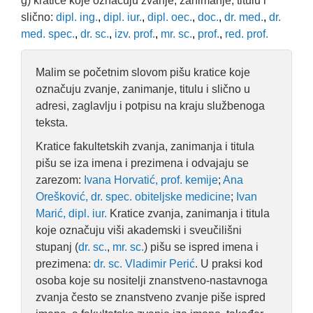
g) kratice koje označuju zvanje, zanimanje, titulu i
slično:
dipl. ing.
,
dipl. iur.
,
dipl. oec.
,
doc.
,
dr. med.
,
dr.
med. spec.
,
dr. sc.
,
izv. prof.
,
mr. sc.
,
prof.
,
red. prof.
Malim se početnim slovom pišu kratice koje
označuju zvanje, zanimanje, titulu i slično u
adresi, zaglavlju i potpisu na kraju službenoga
teksta.
Kratice fakultetskih zvanja, zanimanja i titula
pišu se iza imena i prezimena i odvajaju se
zarezom:
Ivana Horvatić, prof. kemije
;
Ana
Orešković, dr. spec. obiteljske medicine
;
Ivan
Marić, dipl. iur.
Kratice zvanja, zanimanja i titula
koje označuju viši akademski i sveučilišni
stupanj (
dr. sc.
,
mr. sc.
) pišu se ispred imena i
prezimena:
dr. sc. Vladimir Perić
. U praksi kod
osoba koje su nositelji znanstveno-nastavnoga
zvanja često se znanstveno zvanje piše ispred