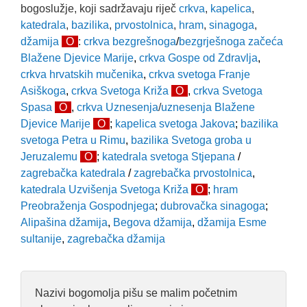
bogoslužje, koji sadržavaju riječ
crkva
,
kapelica
,
katedrala
,
bazilika
,
prvostolnica
,
hram
,
sinagoga
,
džamija
O
:
crkva bezgrešnoga
/
bezgrješnoga začeća
Blažene Djevice Marije
,
crkva Gospe od Zdravlja
,
crkva hrvatskih mučenika
,
crkva svetoga Franje
Asiškoga
,
crkva Svetoga Križa
O
,
crkva Svetoga
Spasa
O
,
crkva Uznesenja
/
uznesenja Blažene
Djevice Marije
O
;
kapelica svetoga Jakova
;
bazilika
svetoga Petra u Rimu
,
bazilika Svetoga groba u
Jeruzalemu
O
;
katedrala svetoga Stjepana
/
zagrebačka katedrala
/
zagrebačka prvostolnica
,
katedrala Uzvišenja Svetoga Križa
O
;
hram
Preobraženja Gospodnjega
;
dubrovačka sinagoga
;
Alipašina džamija
,
Begova džamija
,
džamija Esme
sultanije
,
zagrebačka džamija
Nazivi bogomolja pišu se malim početnim