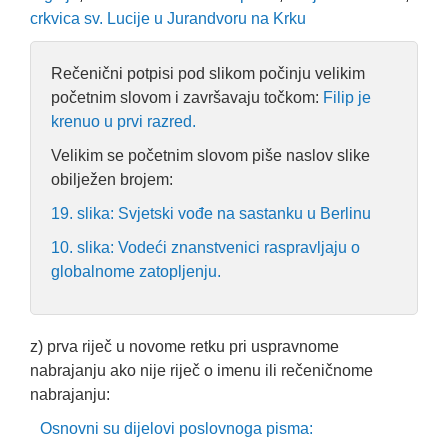
crkvica sv. Lucije u Jurandvoru na Krku
Rečenični potpisi pod slikom počinju velikim
početnim slovom i završavaju točkom:
Filip je
krenuo u prvi razred.
Velikim se početnim slovom piše naslov slike
obilježen brojem:
19. slika: Svjetski vođe na sastanku u Berlinu
10. slika: Vodeći znanstvenici raspravljaju o
globalnome zatopljenju.
z) prva riječ u novome retku pri uspravnome
nabrajanju ako nije riječ o imenu ili rečeničnome
nabrajanju:
Osnovni su dijelovi poslovnoga pisma: