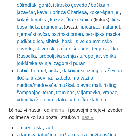
oštrodlaki gonič
,
istarsko govedo
/
boškarin
,
jazavčar
,
kavalir princa Charlesa
,
koker-španijel
,
kokoš hrvatica
,
križevačka kukmica
(kokoš),
lička
buša
,
lička pramenka
(ovca),
lipicanac
,
malamut
,
njemački ovčar
,
pazinski puran
,
perzijska mačka
,
pudl
/
pudlica
,
sibirski haski
,
sivo dalmatinsko
govedo
,
slavonski gaćan
,
šnaucer
,
terijer Jacka
Russella
,
turopoljska svinja
/
turopoljac
,
velika
jorkširska svinja
,
zagorski puran
babić
,
bermet
,
biska
,
đakovački rizling
,
graševina
,
iločka graševina
,
izabela
,
malvazija
,
medica
/
medovača
,
muškat
,
plavac mali
,
rizling
,
šampanjac
,
teran
,
traminac
,
viljamovka
,
vranac
,
vrbnička žlahtina
,
zlatna vrbnička žlahtina
b) nazivi nastali od
imena
ili posvojni pridjevi izvedeni
od imena koji su postali strukovni
nazivi
:
amper
,
tesla
,
volt
adamova jabučica
,
božja čestica
,
božja ovčica
,