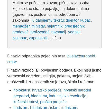
Malim se početnim slovom pišu nazivi osoba
koje se kao strane pojavljuju u dokumentima
(ugovorima, poslovnicima, odredbama i
zakonima):
u daljnjemu tekstu: direktor
,
kupac
,
menadžer
,
ministar
,
najamnik
,
predsjednik
,
prodavač
,
proizvođač
,
ravnatelj
,
voditelj
,
zakupac
,
zaposlenik
i slično.
i) nazivi pripadnika pojedinih rasa:
bijelac
/
europeid
,
crnac
j) nazivi razdoblja i povijesnih događaja koji nisu jasno
vremenski određeni, religija, pokreta, umjetničkih,
društvenih i znanstvenih smjerova, škola i reforma:
holokaust
,
hrvatsko proljeće
,
hrvatski narodni
preporod
,
hladni rat
,
industrijska revolucija
,
križarski ratovi
,
praško proljeće
budizam
,
hinduizam
,
islam
,
judaizam
,