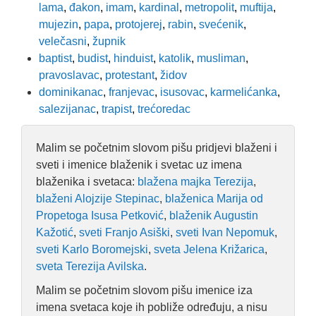
lama
,
đakon
,
imam
,
kardinal
,
metropolit
,
muftija
,
mujezin
,
papa
,
protojerej
,
rabin
,
svećenik
,
velečasni
,
župnik
baptist
,
budist
,
hinduist
,
katolik
,
musliman
,
pravoslavac
,
protestant
,
židov
dominikanac
,
franjevac
,
isusovac
,
karmelićanka
,
salezijanac
,
trapist
,
trećoredac
Malim se početnim slovom pišu pridjevi blaženi i
sveti i imenice blaženik i svetac uz imena
blaženika i svetaca:
blažena majka Terezija
,
blaženi Alojzije Stepinac
,
blaženica Marija od
Propetoga Isusa Petković
,
blaženik Augustin
Kažotić
,
sveti Franjo Asiški
,
sveti Ivan Nepomuk
,
sveti Karlo Boromejski
,
sveta Jelena Križarica
,
sveta Terezija Avilska
.
Malim se početnim slovom pišu imenice iza
imena svetaca koje ih pobliže određuju, a nisu