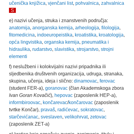
učenička knjižica
,
vjenčani list
,
pohvalnica
,
zahvalnica
S
e) nazivi učenja, struka i znanstvenih područja:
anatomija
,
anorganska kemija
,
arheologija
,
filologija
,
fitomedicina
,
indoeuropeistika
,
kroatistika
,
kroatologija
,
opća lingvistika
,
organska kemija
,
pneumatika i
hidraulika
,
rudarstvo
,
slavistika
,
strojarstvo
,
strojni
elementi
f) neslužbeni i kolokvijalni nazivi pripadnika ili
sljedbenika društvenih organizacija, udruga, stranaka,
skupina, učenja, ideja i slično:
dinamovac
,
ferovac
(student FER-a),
goranovac
(član Akademskoga zbora
Ivan Goran Kovačić
),
hepovac
(zaposlenik HEP-a),
informbiroovac
,
končarevac
/
končarovac
(zaposlenik
tvrtke Končar),
pravaš
,
radićevac
,
sokratovac
,
starčevićanac
,
sveslaven
,
velikohrvat
,
zetovac
(zaposlenik ZET-a)