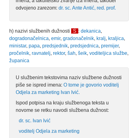
imena, a fakultetsko zvanje iza imena, također
odvojeno zarezom:
dr. sc. Ante Antić, red. prof.
h) nazivi službenih dužnosti
S
:
dekanica
,
dogradonačelnica
,
emir
,
gradonačelnik
,
kralj
,
kraljica
,
ministar
,
papa
,
predsjednik
,
predsjednica
,
premijer
,
pročelnik
,
ravnatelj
,
rektor
,
šah
,
šeik
,
voditeljica službe
,
županica
U službenim tekstovima naziv službene dužnosti
piše se ispred imena:
O tome je govorio voditelj
Odjela za marketing Ivan Ivić.
Ispod potpisa na kraju službenoga teksta u
novome se retku navodi službena dužnost:
dr. sc. Ivan Ivić
voditelj Odjela za marketing