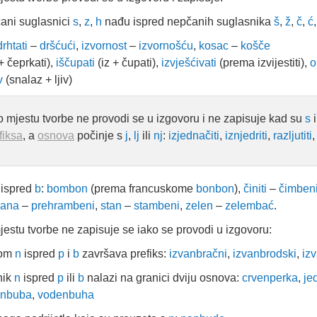
ani suglasnici
s
,
z
,
h
nađu ispred nepčanih suglasnika
š
,
ž
,
č
,
ć
drhtati
–
dršćući
,
izvornost
–
izvornošću
,
kosac
–
košče
 + čeprkati),
iščupati
(iz + čupati),
izvješćivati
(prema izvijestiti),
o
iv
(snalaz + ljiv)
 mjestu tvorbe ne provodi se u izgovoru i ne zapisuje kad su
s
fiksa
, a
osnova
počinje s
j
,
lj
ili
nj
:
izjednačiti
,
iznjedriti
,
razljutiti
ispred
b
:
bombon
(prema francuskome
bonbon
),
činiti
–
čimben
rana
–
prehrambeni
,
stan
–
stambeni
,
zelen
–
zelembać
.
estu tvorbe ne zapisuje se iako se provodi u izgovoru:
kom
n
ispred
p
i
b
završava prefiks:
izvanbračni
,
izvanbrodski
,
iz
nik
n
ispred
p
ili
b
nalazi na granici dviju osnova:
crvenperka
,
je
enbuba
,
vodenbuha