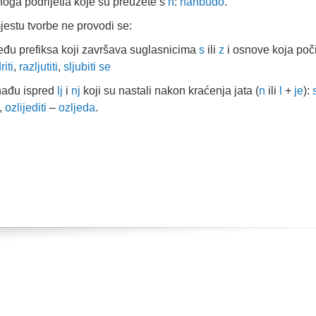
anoga podrijetla koje su preuzete s
n
:
nanbudo
.
estu tvorbe ne provodi se:
među prefiksa koji završava suglasnicima
s
ili
z
i osnove koja poči
riti
,
razljutiti
,
sljubiti se
ađu ispred
lj
i
nj
koji su nastali nakon kraćenja jata (
n
ili
l
+
je
):
,
ozlijediti
–
ozljeda
.