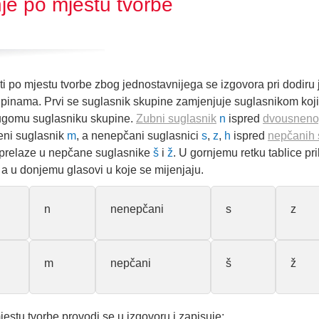
je po mjestu tvorbe
iti po mjestu tvorbe zbog jednostavnijega se izgovora pri dodiru
pinama. Prvi se suglasnik skupine zamjenjuje suglasnikom koji
rugomu suglasniku skupine.
Zubni suglasnik
n
ispred
dvousneno
eni suglasnik
m
, a nenepčani suglasnici
s
,
z
,
h
ispred
nepčanih 
prelaze u nepčane suglasnike
š
i
ž
. U gornjemu retku tablice pr
, a u donjemu glasovi u koje se mijenjaju.
n
nenepčani
s
z
m
nepčani
š
ž
estu tvorbe provodi se u izgovoru i zapisuje: