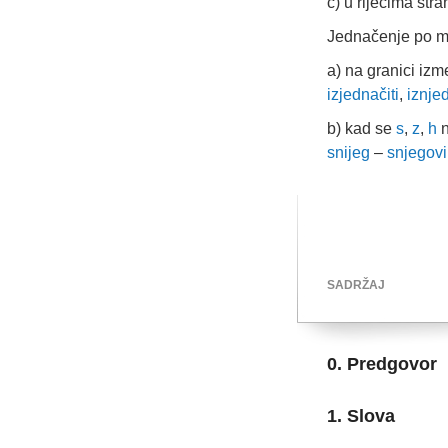
c) u riječima str
Jednačenje po mj
a) na granici iz
izjednačiti
,
iznjed
b) kad se
s
,
z
,
h
n
snijeg
–
snjegovi
SADRŽAJ
0. Predgovor
1. Slova