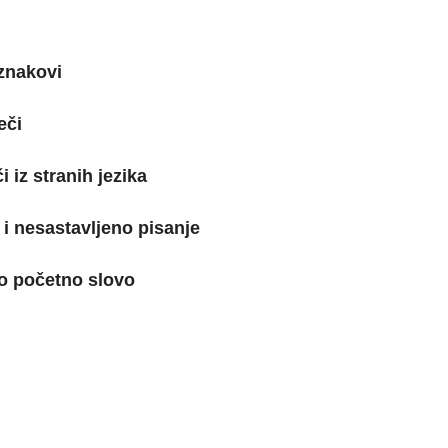
 znakovi
eči
či iz stranih jezika
 i nesastavljeno pisanje
lo početno slovo