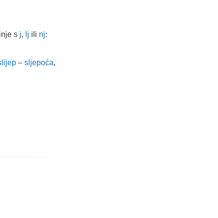
nje s
j
,
lj
ili
nj
:
slijep
–
sljepoća
,