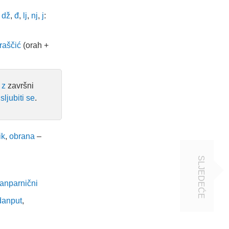
,
dž
,
đ
,
lj
,
nj
,
j
:
raščić
(orah +
i
z
završni
,
sljubiti se
.
ik
,
obrana
–
SLJEDEĆE
vanparnični
danput
,