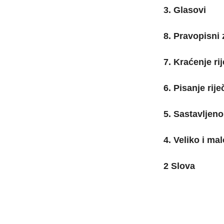
3. Glasovi
8. Pravopisni
7. Kraćenje rij
6. Pisanje rije
5. Sastavljeno
4. Veliko i ma
2 Slova