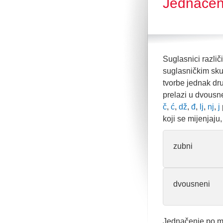
Jednačen
Suglasnici različ
suglasničkim sku
tvorbe jednak d
prelazi u dvousn
č
,
ć
,
dž
,
đ
,
lj
,
nj
,
j
koji se mijenjaju
zubni
dvousneni
Jednačenje po mj