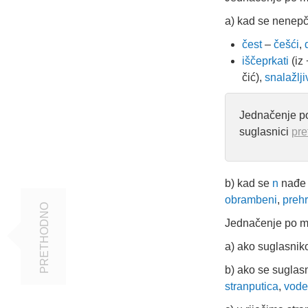
a) kad se nenepč
čest
–
češći
,
iščeprkati
(iz
čić),
snalažlj
Jednačenje po
suglasnici
pre
b) kad se
n
nađe 
obrambeni
,
preh
PRETHODNO
Jednačenje po mj
a) ako suglasni
b) ako se suglas
stranputica
,
vod