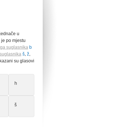
 jednače u
 je po mjestu
ga suglasnika
b
suglasnika
š
,
ž
,
ikazani su glasovi
h
š