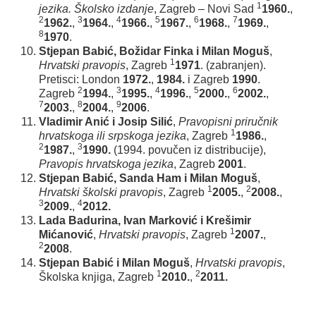
1
jezika. Školsko izdanje
, Zagreb – Novi Sad
1960.
,
2
3
4
5
6
7
1962.
,
1964.
,
1966.
,
1967.
,
1968.
,
1969.
,
8
1970
.
Stjepan Babić, Božidar Finka i Milan Moguš
,
1
Hrvatski pravopis
, Zagreb
1971
. (zabranjen).
Pretisci: London
1972.
,
1984.
i Zagreb
1990
.
2
3
4
5
6
Zagreb
1994.
,
1995.
,
1996.
,
2000.
,
2002.
,
7
8
9
2003.
,
2004.
,
2006
.
Vladimir Anić i Josip Silić
,
Pravopisni priručnik
1
hrvatskoga ili srpskoga jezika
, Zagreb
1986.
,
2
3
1987.
,
1990.
(1994. povučen iz distribucije),
Pravopis hrvatskoga jezika
, Zagreb
2001
.
Stjepan Babić, Sanda Ham i Milan Moguš
,
1
2
Hrvatski školski pravopis
, Zagreb
2005.
,
2008.
,
3
4
2009.
,
2012.
Lada Badurina, Ivan Marković i Krešimir
1
Mićanović
,
Hrvatski pravopis
, Zagreb
2007.
,
2
2008
.
Stjepan Babić i Milan Moguš
,
Hrvatski pravopis
,
1
2
Školska knjiga, Zagreb
2010.
,
2011.