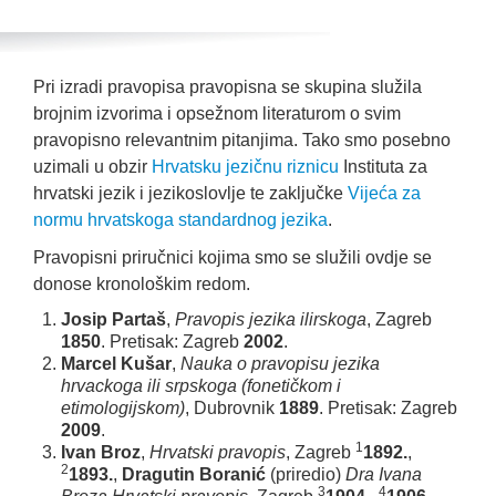
Pri izradi pravopisa pravopisna se skupina služila
brojnim izvorima i opsežnom literaturom o svim
pravopisno relevantnim pitanjima. Tako smo posebno
uzimali u obzir
Hrvatsku jezičnu riznicu
Instituta za
hrvatski jezik i jezikoslovlje te zaključke
Vijeća za
normu hrvatskoga standardnog jezika
.
Pravopisni priručnici kojima smo se služili ovdje se
donose kronološkim redom.
Josip Partaš
,
Pravopis jezika ilirskoga
, Zagreb
1850
. Pretisak: Zagreb
2002
.
Marcel Kušar
,
Nauka o pravopisu jezika
hrvackoga ili srpskoga (fonetičkom i
etimologijskom)
, Dubrovnik
1889
. Pretisak: Zagreb
2009
.
1
Ivan Broz
,
Hrvatski pravopis
, Zagreb
1892.
,
2
1893.
,
Dragutin Boranić
(priredio)
Dra Ivana
3
4