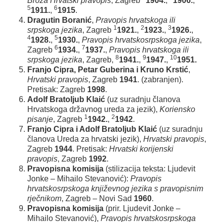
Broza Hrvatski pravopis
, Zagreb
1904.
,
1906.
,
5
6
1911.
,
1915
.
Dragutin Boranić
,
Pravopis hrvatskoga ili
1
2
3
srpskoga jezika
, Zagreb
1921.
,
1923.
,
1926.
,
4
5
1928.
,
1930.
,
Pravopis hrvatskosrpskoga jezika
,
6
7
Zagreb
1934.
,
1937.
,
Pravopis hrvatskoga ili
8
9
10
srpskoga jezika
, Zagreb,
1941.
,
1947.
,
1951.
Franjo Cipra, Petar Guberina i Kruno Krstić
,
Hrvatski pravopis
, Zagreb
1941
. (zabranjen).
Pretisak: Zagreb
1998
.
Adolf Bratoljub Klaić
(uz suradnju članova
Hrvatskoga državnog ureda za jezik),
Koriensko
1
2
pisanje
, Zagreb
1942.
,
1942
.
Franjo Cipra i Adolf Bratoljub Klaić
(uz suradnju
članova Ureda za hrvatski jezik),
Hrvatski pravopis
,
Zagreb
1944
. Pretisak:
Hrvatski korijenski
pravopis
, Zagreb
1992
.
Pravopisna komisija
(stilizacija teksta: Ljudevit
Jonke – Mihailo Stevanović):
Pravopis
hrvatskosrpskoga književnog jezika s pravopisnim
rječnikom
, Zagreb – Novi Sad
1960
.
Pravopisna komisija
(prir. Ljudevit Jonke –
Mihailo Stevanović),
Pravopis hrvatskosrpskoga